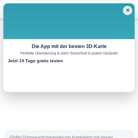
Menu
✕
Schneeschuh
Die App mit der besten 3D-Karte
Perfekte Orientierung & mehr Sicherheit in jedem Gelände
Simmering, 2096 m
Jetzt 14 Tage gratis testen
13.9 km
06:00 h
1066 m
1066 m
Eine Tour
Rother Wanderführer Rund um Innsbruck (Birgit
von:
Hofbauer)
..
Gipfel-Schneeschuhwanderung kombiniert mit langer