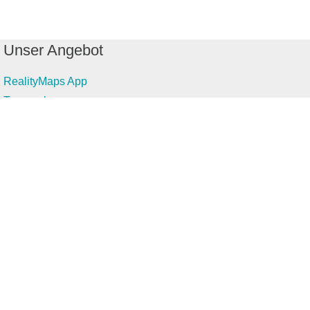
Unser Angebot
RealityMaps App
Tourenplaner
Touren finden
Shop
Touren entdecken
Schönste Wandertouren
Top-Touren
Top-Regionen
Skitouren
Infos & Service
News