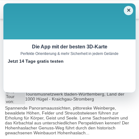
Menu
✕
Wandern
Die App mit der besten 3D-Karte
Perfekte Orientierung & mehr Sicherheit in jedem Gelände
SH2 – Hohenhaslacher
Jetzt 14 Tage gratis testen
Genuss-Weg
9.7 km
02:50 h
298 m
298 m
Eine
Tourismusnetzwerk Baden-Württemberg, Land der
Tour
1000 Hügel - Kraichgau-Stromberg
von:
Spannende Panoramaaussichten, pittoreske Weinberge,
bewaldete Höhen, Felder und Streuobstwiesen führen zur
Erholung für Körper, Geist und Seele. Lerne Sachsenheim und
das Kirbachtal aus unterschiedlichen Perspektiven kennen! Der
Hohenhaslacher Genuss-Weg führt durch den historisch
gewachsenen Weinbauort Hohenhaslach...