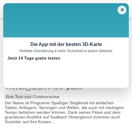
Menu
✕
Mountainbike
Die App mit der besten 3D-Karte
Perfekte Orientierung & mehr Sicherheit in jedem Gelände
SH 01 Panorama-Line an der
Jetzt 14 Tage gratis testen
Kohlmaisbahn in Saalbach
Hinterglemm
4.1 km
00:20 h
12 m
400 m
Eine Tour von:
Outdooractive
Der Name ist Programm Spaßiger Singletrail mit einfachen
Tables, Anliegern, Sprüngen und Wellen, die auch mit niedrigem
Tempo befahren werden können. Dank seines Flows und dem
grandiosen Ausblick auf Saalbach Hinterglemm kommen auch
Soulrider auf ihre Kosten...