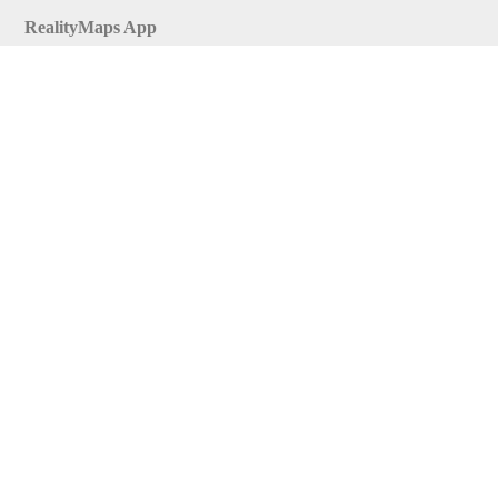
RealityMaps App
Tourenplaner
Touren finden
Shop
Touren entdecken
Schönste Wandertouren
Top-Touren
Top-Regionen
Skitouren
Infos & Service
News
FAQs
Über uns