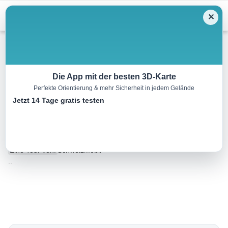
Menu
✕
Wandern
Die App mit der besten 3D-Karte
Perfekte Orientierung & mehr Sicherheit in jedem Gelände
Sentiero Lago di Lugano,
Jetzt 14 Tage gratis testen
Etappe 9/9
20.0 km
06:00 h
560 m
1850 m
Eine Tour von:
SchweizMobil
..