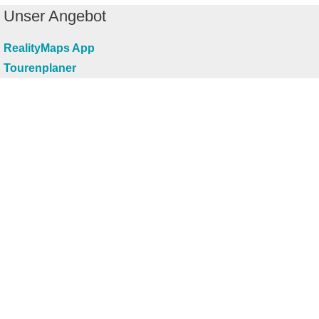
Unser Angebot
RealityMaps App
Tourenplaner
Touren finden
Shop
Touren entdecken
Schönste Wandertouren
Top-Touren
Top-Regionen
Skitouren
Infos & Service
News
FAQs