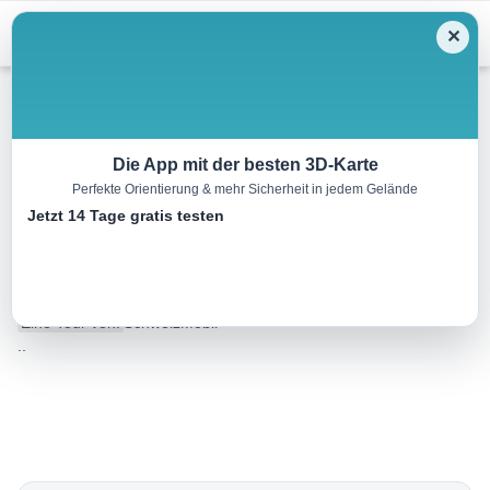
Menu
✕
Wandern
Die App mit der besten 3D-Karte
Perfekte Orientierung & mehr Sicherheit in jedem Gelände
Sentiero Lago di Lugano,
Jetzt 14 Tage gratis testen
Etappe 8/9
12.0 km
04:30 h
820 m
820 m
Eine Tour von:
SchweizMobil
..