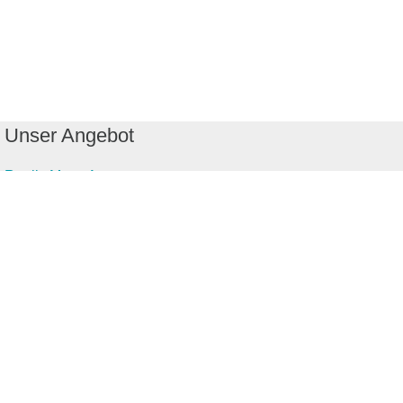
Unser Angebot
RealityMaps App
Tourenplaner
Touren finden
Shop
Touren entdecken
Schönste Wandertouren
Top-Touren
Top-Regionen
Skitouren