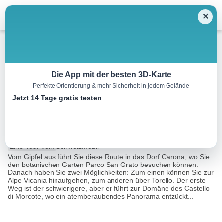
Menu
✕
Wandern
Die App mit der besten 3D-Karte
Perfekte Orientierung & mehr Sicherheit in jedem Gelände
Sentiero Lago di Lugano,
Jetzt 14 Tage gratis testen
Etappe 7/9
12.0 km
04:30 h
840 m
880 m
Eine Tour von:
SchweizMobil
Vom Gipfel aus führt Sie diese Route in das Dorf Carona, wo Sie
den botanischen Garten Parco San Grato besuchen können.
Danach haben Sie zwei Möglichkeiten: Zum einen können Sie zur
Alpe Vicania hinaufgehen, zum anderen über Torello. Der erste
Weg ist der schwierigere, aber er führt zur Domäne des Castello
di Morcote, wo ein atemberaubendes Panorama entzückt...