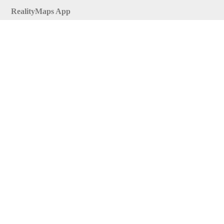
RealityMaps App
Tourenplaner
Touren finden
Shop
Touren entdecken
Schönste Wandertouren
Top-Touren
Top-Regionen
Skitouren
Infos & Service
News
FAQs
Über uns