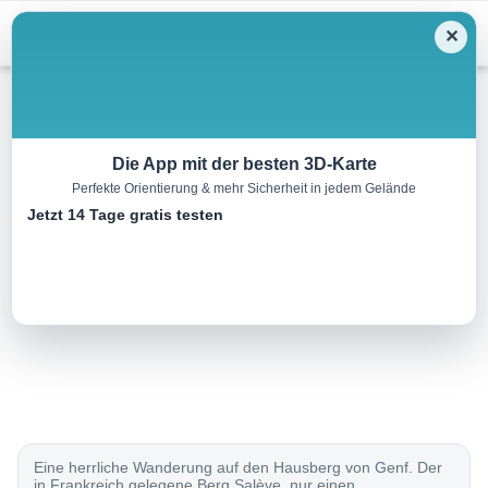
Menu
✕
Wandern
Die App mit der besten 3D-Karte
Perfekte Orientierung & mehr Sicherheit in jedem Gelände
Sentier du Salève
Jetzt 14 Tage gratis testen
7.0 km
02:40 h
780 m
90 m
Eine Tour von:
SchweizMobil
..
Eine herrliche Wanderung auf den Hausberg von Genf. Der
in Frankreich gelegene Berg Salève, nur einen