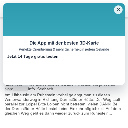
Menu
✕
Winterwandern
Die App mit der besten 3D-Karte
Perfekte Orientierung & mehr Sicherheit in jedem Gelände
Seebach – Winterwanderung
Jetzt 14 Tage gratis testen
Ruhestein – Darmstädter Hütte
2.2 km
00:38 h
110 m
1 m
Eine Tour
Tourismusnetzwerk Baden-Württemberg, Tourist-
von:
Info. Seebach
Am Lifthäusle am Ruhestein vorbei gelangt man zu diesen
Winterwanderweg in Richtung Darmstädter Hütte. Der Weg läuft
parallel zur Loipe! Bitte Loipen nicht betreten, vielen DANK! Bei
der Darmstädter Hütte besteht eine Einkehrmöglichkeit. Auf dem
gleichen Weg geht es dann wieder zurück zum Ruhestein...