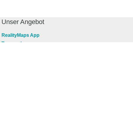
Unser Angebot
RealityMaps App
Tourenplaner
Touren finden
Shop
Touren entdecken
Schönste Wandertouren
Top-Touren
Top-Regionen
Skitouren
Infos & Service
News