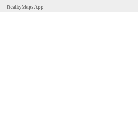
RealityMaps App
Tourenplaner
Touren finden
Shop
Touren entdecken
Schönste Wandertouren
Top-Touren
Top-Regionen
Skitouren
Infos & Service
News
FAQs
Über uns