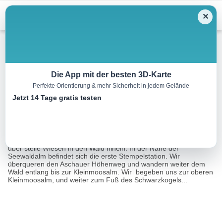
Menu
✕
Wandern
Die App mit der besten 3D-Karte
Perfekte Orientierung & mehr Sicherheit in jedem Gelände
Schwarzkogel
Jetzt 14 Tage gratis testen
8.9 km
06:30 h
980 m
980 m
Eine Tour von:
Contwise
Die Wanderung beginnt beim Gredwirt in Aschau. Zuerst geht es
über steile Wiesen in den Wald hinein. In der Nähe der
Seewaldalm befindet sich die erste Stempelstation. Wir
überqueren den Aschauer Höhenweg und wandern weiter dem
Wald entlang bis zur Kleinmoosalm. Wir begeben uns zur oberen
Kleinmoosalm, und weiter zum Fuß des Schwarzkogels...