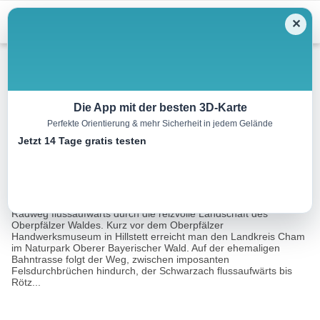
Menu
✕
Radtour
Die App mit der besten 3D-Karte
Perfekte Orientierung & mehr Sicherheit in jedem Gelände
Schwarzachtal-Radweg
Jetzt 14 Tage gratis testen
132.0 km
09:00 h
65514 m
64456 m
Eine Tour von:
Landkreis Cham
Von Schwarzenfeld im Landkreis Schwandorf aus führt der
Radweg flussaufwärts durch die reizvolle Landschaft des
Oberpfälzer Waldes. Kurz vor dem Oberpfälzer
Handwerksmuseum in Hillstett erreicht man den Landkreis Cham
im Naturpark Oberer Bayerischer Wald. Auf der ehemaligen
Bahntrasse folgt der Weg, zwischen imposanten
Felsdurchbrüchen hindurch, der Schwarzach flussaufwärts bis
Rötz...