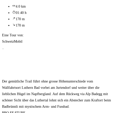
4.0 km
01:40 h
170 m
170 m
Eine Tour von:
SchweizMobil
..
Der gemütliche Trail führt ohne grosse Höhenunterschiede vom
Wallfahrtsort Luthern Bad vorbei am Jurtendorf und weiter über die
lieblichen Hügel im Napfbergland. Auf dem Rückweg via Alp Badegg mit
schöner Sicht über das Luthertal lohnt sich ein Abstecher zum Kraftort beim
Badbrünnli mit mystischem Arm- und Fussbad.
PRO FEATURE