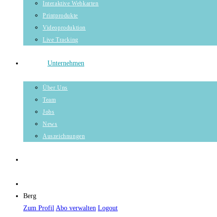
Interaktive Webkarten
Printprodukte
Videoproduktion
Live Tracking
Unternehmen
Über Uns
Team
Jobs
News
Auszeichnungen
Berg
Zum Profil
Abo verwalten
Logout