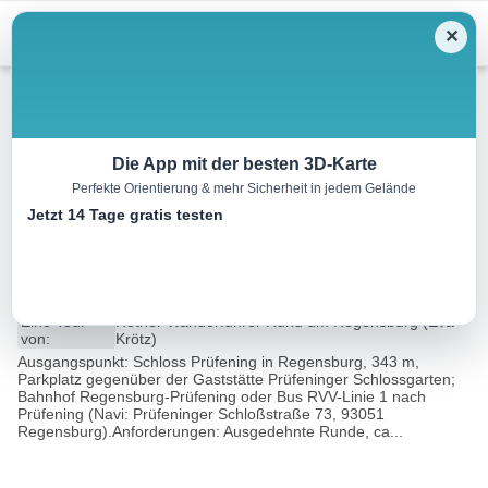
Menu
✕
Wandern
Die App mit der besten 3D-Karte
Perfekte Orientierung & mehr Sicherheit in jedem Gelände
Schloss Prüfening, Max-
Jetzt 14 Tage gratis testen
Schultze-Steig
13.8 km
04:00 h
209 m
209 m
Eine Tour
Rother Wanderführer Rund um Regensburg (Eva
von:
Krötz)
Ausgangspunkt: Schloss Prüfening in Regensburg, 343 m,
Parkplatz gegenüber der Gaststätte Prüfeninger Schlossgarten;
Bahnhof Regensburg-Prüfening oder Bus RVV-Linie 1 nach
Prüfening (Navi: Prüfeninger Schloßstraße 73, 93051
Regensburg).Anforderungen: Ausgedehnte Runde, ca...