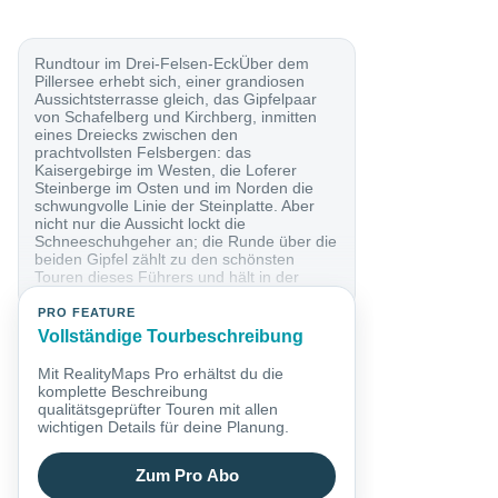
Rundtour im Drei-Felsen-EckÜber dem
Pillersee erhebt sich, einer grandiosen
Aussichtsterrasse gleich, das Gipfelpaar
von Schafelberg und Kirchberg, inmitten
eines Dreiecks zwischen den
prachtvollsten Felsbergen: das
Kaisergebirge im Westen, die Loferer
Steinberge im Osten und im Norden die
schwungvolle Linie der Steinplatte. Aber
nicht nur die Aussicht lockt die
Schneeschuhgeher an; die Runde über die
beiden Gipfel zählt zu den schönsten
Touren dieses Führers und hält in der
Überschreitung des...
PRO FEATURE
Vollständige Tourbeschreibung
Mit RealityMaps Pro erhältst du die
komplette Beschreibung
qualitätsgeprüfter Touren mit allen
wichtigen Details für deine Planung.
Zum Pro Abo