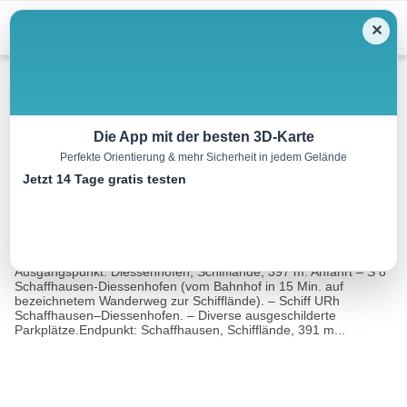
Menu
✕
Wandern
Die App mit der besten 3D-Karte
Perfekte Orientierung & mehr Sicherheit in jedem Gelände
Schaarewies
Jetzt 14 Tage gratis testen
10.3 km
02:30 h
59 m
59 m
Eine Tour
Rother Wanderführer Schaffhausen (Laura Aguilar,
von:
Ulrich Redmann)
Ausgangspunkt: Diessenhofen, Schifflände, 397 m. Anfahrt – S 8
Schaffhausen-Diessenhofen (vom Bahnhof in 15 Min. auf
bezeichnetem Wanderweg zur Schifflände). – Schiff URh
Schaffhausen–Diessenhofen. – Diverse ausgeschilderte
Parkplätze.Endpunkt: Schaffhausen, Schifflände, 391 m...