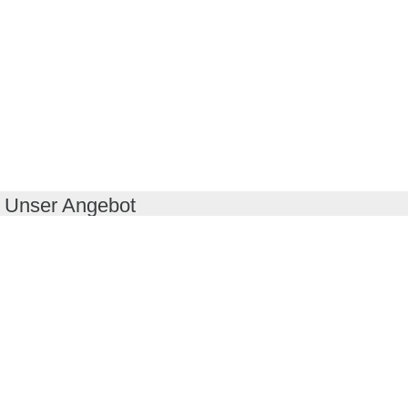
Unser Angebot
RealityMaps App
Tourenplaner
Touren finden
Shop
Touren entdecken
Schönste Wandertouren