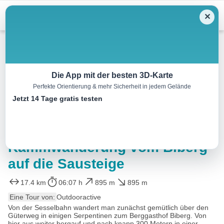
Menu
✕
Wandern
Die App mit der besten 3D-Karte
Perfekte Orientierung & mehr Sicherheit in jedem Gelände
Saalachtaler Höhenweg und
Jetzt 14 Tage gratis testen
Alpenrosenweg –
Aussichtsreiche
Kammwanderung vom Biberg
auf die Sausteige
17.4 km
06:07 h
895 m
895 m
Eine Tour von:
Outdooractive
Von der Sesselbahn wandert man zunächst gemütlich über den
Güterweg in einigen Serpentinen zum Berggasthof Biberg. Von
hier aus weiter bergauf und nach knapp 300 Metern in einer