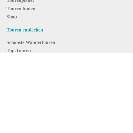
Tourenplaner
Touren finden
Shop
Touren entdecken
Schönste Wandertouren
Top-Touren
Top-Regionen
Skitouren
Infos & Service
News
FAQs
Über uns
RealityMaps