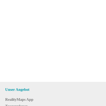
Unser Angebot
RealityMaps App