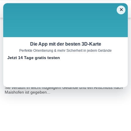
Menu
✕
Langlauf
Die App mit der besten 3D-Karte
Perfekte Orientierung & mehr Sicherheit in jedem Gelände
S5 Gerling Loipe
Jetzt 14 Tage gratis testen
6.4 km
01:20 h
38 m
38 m
Eine Tour von:
Outdooractive
Die 6,4 km lange Gerling Loipe ist als mittelschwer einzustufen.
Sie verläuft in leicht hügeligem Gelände und ein Anschluss nach
Maishofen ist gegeben...