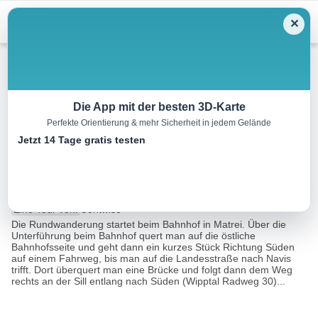
Menu
✕
Wandern
Die App mit der besten 3D-Karte
Perfekte Orientierung & mehr Sicherheit in jedem Gelände
Rundweg St. Michael – Matrei
Jetzt 14 Tage gratis testen
– St. Kathrein
8.2 km
03:00 h
275 m
284 m
Eine Tour von:
Contwise
Die Rundwanderung startet beim Bahnhof in Matrei. Über die
Unterführung beim Bahnhof quert man auf die östliche
Bahnhofsseite und geht dann ein kurzes Stück Richtung Süden
auf einem Fahrweg, bis man auf die Landesstraße nach Navis
trifft. Dort überquert man eine Brücke und folgt dann dem Weg
rechts an der Sill entlang nach Süden (Wipptal Radweg 30)...