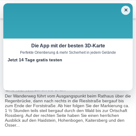
Menu
✕
Wandern
Die App mit der besten 3D-Karte
Perfekte Orientierung & mehr Sicherheit in jedem Gelände
Rundwanderweg Roßberghütte
Jetzt 14 Tage gratis testen
– Fatimakapelle
9.6 km
03:00 h
4749 m
4897 m
Eine Tour von:
Landkreis Cham
Der Wanderweg führt vom Ausgangspunkt beim Rathaus über die
Regenbrücke, dann nach rechts in die Rieslstraße bergauf bis
zum Ende der Forststraße. Ab hier folgen Sie der Markierung ca.
1 ½ Stunden teils steil bergauf durch den Wald bis zur Ortschaft
Rossberg. Auf der rechten Seite haben Sie einen herrlichen
Ausblick auf den Haidstein, Hohenbogen, Kaitersberg und den
Osser...