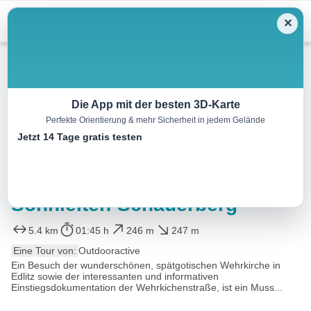
Menu
✕
Wandern
Die App mit der besten 3D-Karte
Perfekte Orientierung & mehr Sicherheit in jedem Gelände
Rundwanderweg K6
Jetzt 14 Tage gratis testen
Schauerberg über “Großen
Stein” Schneeweißhof –
Sonnleiten-Schauerberg
5.4 km
01:45 h
246 m
247 m
Eine Tour von:
Outdooractive
Ein Besuch der wunderschönen, spätgotischen Wehrkirche in
Edlitz sowie der interessanten und informativen
Einstiegsdokumentation der Wehrkichenstraße, ist ein Muss...