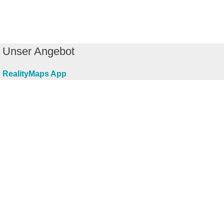
Unser Angebot
RealityMaps App
Tourenplaner
Touren finden
Shop
Touren entdecken
Schönste Wandertouren
Top-Touren
Top-Regionen
Skitouren
Infos & Service