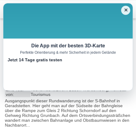
Menu
✕
Wandern
Die App mit der besten 3D-Karte
Perfekte Orientierung & mehr Sicherheit in jedem Gelände
Rundwanderweg Geradstetten
Jetzt 14 Tage gratis testen
– Grunbach
5.1 km
01:30 h
0 m
0 m
Eine Tour
Tourismusnetzwerk Baden-Württemberg, Remstal
von:
Tourismus
Ausgangspunkt dieser Rundwanderung ist der S-Bahnhof in
Geradstetten. Hier geht man auf der Südseite der Bahngleise
über die Rampe zum Gleis 2 Richtung Schorndorf auf den
Gehweg Richtung Grunbach. Auf dem Ortsverbindungssträßchen
wandert man zwischen Bahnanlage und Obstbaumwiesen in den
Nachbarort...