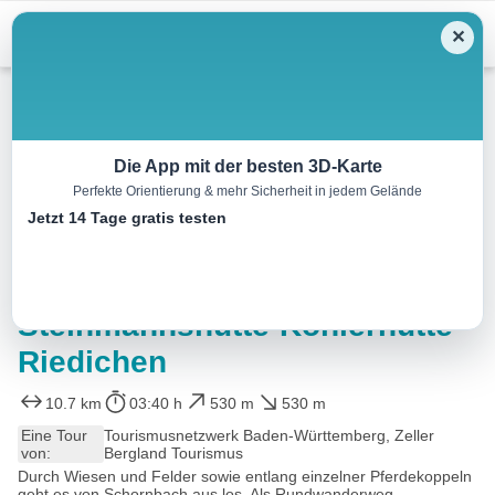
Skip
Menu
✕
to
content
Wandern
Die App mit der besten 3D-Karte
Perfekte Orientierung & mehr Sicherheit in jedem Gelände
Rundwanderung R4
Jetzt 14 Tage gratis testen
Riedichen-Gaisbühl-Hohe
Möhr-Hebelhöhe-
Steinmannshütte-Köhlerhütte-
Riedichen
10.7 km
03:40 h
530 m
530 m
Eine Tour
Tourismusnetzwerk Baden-Württemberg, Zeller
von:
Bergland Tourismus
Durch Wiesen und Felder sowie entlang einzelner Pferdekoppeln
geht es von Schornbach aus los. Als Rundwanderweg