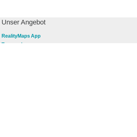
Unser Angebot
RealityMaps App
Tourenplaner
Touren finden
Shop
Touren entdecken
Schönste Wandertouren
Top-Touren
Top-Regionen
Skitouren
Infos & Service
News