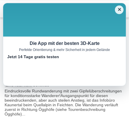
Menu
✕
Wandern
Die App mit der besten 3D-Karte
Perfekte Orientierung & mehr Sicherheit in jedem Gelände
Roter Schrofen (2.702m) und
Jetzt 14 Tage gratis testen
Mittagskopf (2.616m)
8.7 km
10:00 h
860 m
860 m
Eine Tour von:
Contwise
Eindrucksvolle Rundwanderung mit zwei Gipfelüberschreitungen
für konditionsstarke Wanderer!Ausgangspunkt für diesen
beeindruckenden, aber auch steilen Anstieg, ist das Infobüro
Kaunertal beim Quellalpin in Feichten. Die Wanderung verläuft
zuerst in Richtung Ögghöfe (siehe Tourenbeschreibung
Ögghöfe)...