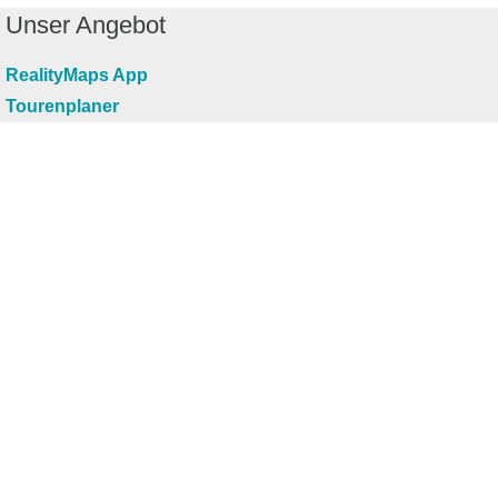
Unser Angebot
RealityMaps App
Tourenplaner
Touren finden
Shop
Touren entdecken
Schönste Wandertouren
Top-Touren
Top-Regionen
Skitouren
Infos & Service
News
FAQs