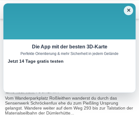
Menu
✕
Schneeschuh
Die App mit der besten 3D-Karte
Perfekte Orientierung & mehr Sicherheit in jedem Gelände
Roßleithen zur Dümlerhütte
Jetzt 14 Tage gratis testen
Schneeschuhtour
9.9 km
05:30 h
877 m
877 m
Eine Tour von:
TOURDATA
Vom Wanderparkplatz Roßleithen wanderst du durch das
Sensenwerk Schröckenfux ehe du zum Pießling Ursprung
gelangst. Wandere weiter auf dem Weg 293 bis zur Talstation der
Materialseilbahn der Dümlerhütte...