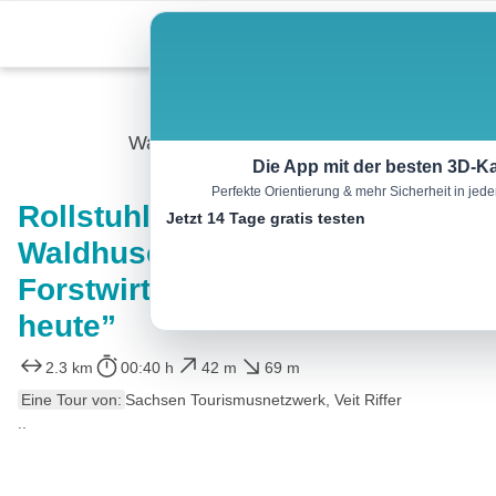
Skip
Menu
to
content
Wandern
Die App mit der besten 3D-Ka
Perfekte Orientierung & mehr Sicherheit in je
Rollstuhl-Tour “Die
Jetzt 14 Tage gratis testen
Waldhusche – Erlebnis
Forstwirtschaft einst und
heute”
2.3 km
00:40 h
42 m
69 m
Eine Tour von:
Sachsen Tourismusnetzwerk, Veit Riffer
..