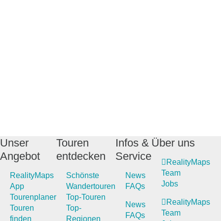
Unser
Touren
Infos &
Über uns
Angebot
entdecken
Service
RealityMaps
Team
RealityMaps
Schönste
News
Jobs
App
Wandertouren
FAQs
Tourenplaner
Top-Touren
RealityMaps
News
Touren
Top-
Team
FAQs
finden
Regionen