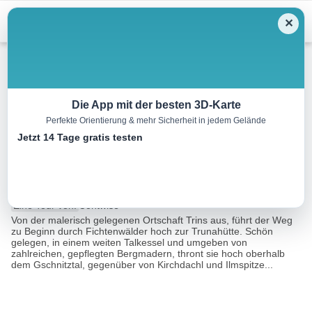
Menu
✕
Wandern
Die App mit der besten 3D-Karte
Perfekte Orientierung & mehr Sicherheit in jedem Gelände
Rötenspitze über Trunajoch
Jetzt 14 Tage gratis testen
(2.481 m)
11.0 km
05:00 h
1290 m
49 m
Eine Tour von:
Contwise
Von der malerisch gelegenen Ortschaft Trins aus, führt der Weg
zu Beginn durch Fichtenwälder hoch zur Trunahütte. Schön
gelegen, in einem weiten Talkessel und umgeben von
zahlreichen, gepflegten Bergmadern, thront sie hoch oberhalb
dem Gschnitztal, gegenüber von Kirchdachl und Ilmspitze...