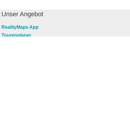
Unser Angebot
RealityMaps App
Tourenplaner
Touren finden
Shop
Touren entdecken
Schönste Wandertouren
Top-Touren
Top-Regionen
Skitouren
Infos & Service
News