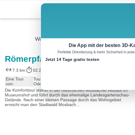
Skip
Menu
to
content
Wandern
Die App mit der besten 3D-Ka
Perfekte Orientierung & mehr Sicherheit in je
Römerpfade – Jupiterweg
Jetzt 14 Tage gratis testen
7.3 km
02:20 h
180 m
150 m
Eine Tour
Tourismusnetzwerk Baden-Württemberg,
von:
Odenwald
Die Komforttour startet in der historischen Mosbacher Altstadt im
Museumshof und führt durch das ehemalige Landesgartenschau-
Gelände. Nach einer kleinen Passage durch das Wohngebiet
erreicht man den Stadtwald Mosbach...