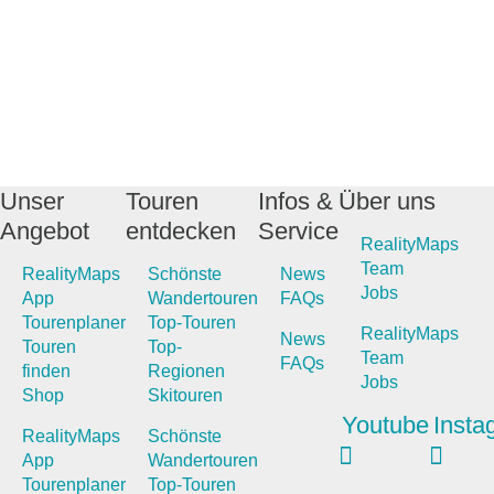
Unser
Touren
Infos &
Über uns
Angebot
entdecken
Service
RealityMaps
Team
RealityMaps
Schönste
News
Jobs
App
Wandertouren
FAQs
Tourenplaner
Top-Touren
RealityMaps
News
Touren
Top-
Team
FAQs
finden
Regionen
Jobs
Shop
Skitouren
Youtube
Insta
RealityMaps
Schönste
App
Wandertouren
Tourenplaner
Top-Touren