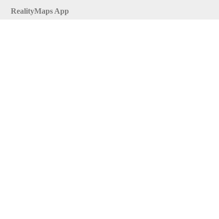
RealityMaps App
Tourenplaner
Touren finden
Shop
Touren entdecken
Schönste Wandertouren
Top-Touren
Top-Regionen
Skitouren
Infos & Service
News
FAQs
Über uns