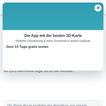
Menu
✕
Radtour
Die App mit der besten 3D-Karte
Perfekte Orientierung & mehr Sicherheit in jedem Gelände
Rhein-Route
Jetzt 14 Tage gratis testen
435.0 km
00:00 h
3500 m
4700 m
Eine Tour von:
SchweizMobil
Sie begleitet den Alpenstrom von seinem Ursprung bis Basel und
als ­Euro-Velo-Route sogar bis an die Nordsee...
Die Rhein-Route begleitet den Alpenfluss von seinem