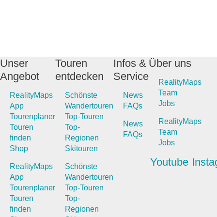
Unser
Touren
Infos &
Über uns
Angebot
entdecken
Service
RealityMaps
Team
RealityMaps
Schönste
News
Jobs
App
Wandertouren
FAQs
Tourenplaner
Top-Touren
RealityMaps
News
Touren
Top-
Team
FAQs
finden
Regionen
Jobs
Shop
Skitouren
Youtube
Inst
RealityMaps
Schönste
App
Wandertouren
Tourenplaner
Top-Touren
Touren
Top-
finden
Regionen