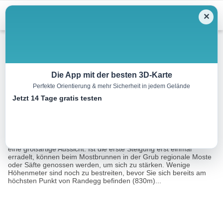
Menu
✕
Mountainbike
Die App mit der besten 3D-Karte
Perfekte Orientierung & mehr Sicherheit in jedem Gelände
Randegger Höhenrunde
Jetzt 14 Tage gratis testen
32.5 km
02:15 h
934 m
936 m
Eine Tour von:
Outdooractive
Die Randegger Höhenrunde besticht durch Abwechslung und
eine großartige Aussicht. Ist die erste Steigung erst einmal
erradelt, können beim Mostbrunnen in der Grub regionale Moste
oder Säfte genossen werden, um sich zu stärken. Wenige
Höhenmeter sind noch zu bestreiten, bevor Sie sich bereits am
höchsten Punkt von Randegg befinden (830m)...