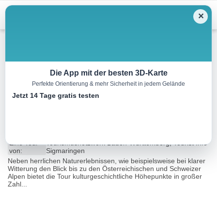
Menu
✕
Radtour
Die App mit der besten 3D-Karte
Perfekte Orientierung & mehr Sicherheit in jedem Gelände
Radregion Sigmaringen Tour 5
Jetzt 14 Tage gratis testen
– Fitness-Tour
43.0 km
04:30 h
430 m
430 m
Eine Tour
Tourismusnetzwerk Baden-Württemberg, Tourist Info
von:
Sigmaringen
Neben herrlichen Naturerlebnissen, wie beispielsweise bei klarer
Witterung den Blick bis zu den Österreichischen und Schweizer
Alpen bietet die Tour kulturgeschichtliche Höhepunkte in großer
Zahl...