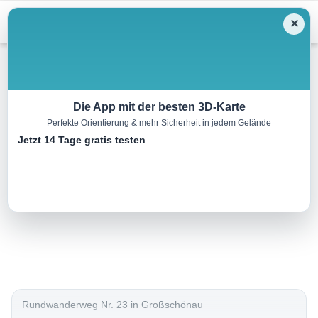
Menu
✕
Wandern
Die App mit der besten 3D-Karte
Perfekte Orientierung & mehr Sicherheit in jedem Gelände
Rabenlochweg
Jetzt 14 Tage gratis testen
6.1 km
01:45 h
131 m
131 m
Eine Tour von:
Outdooractive
..
Rundwanderweg Nr. 23 in Großschönau