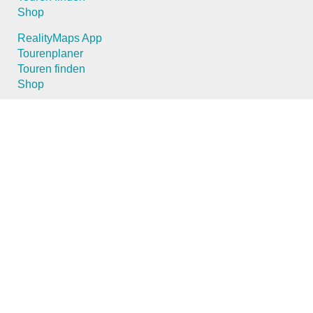
Shop
RealityMaps App
Tourenplaner
Touren finden
Shop
Touren entdecken
Schönste Wandertouren
Top-Touren
Top-Regionen
Skitouren
Schönste Wandertouren
Top-Touren
Top-Regionen
Skitouren
Infos & Service