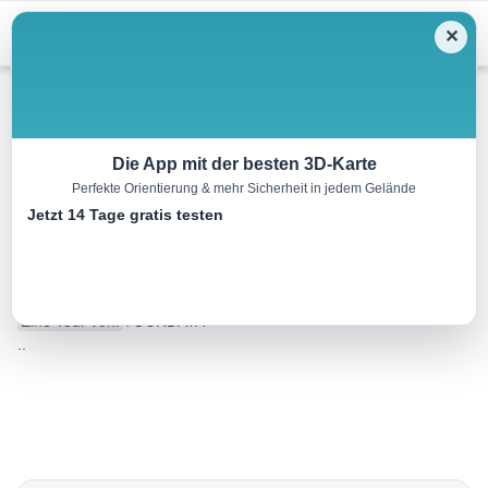
Menu
✕
Wandern
Die App mit der besten 3D-Karte
Perfekte Orientierung & mehr Sicherheit in jedem Gelände
R3 Verbindungsweg
Jetzt 14 Tage gratis testen
Summerau-Eibenstein
4.0 km
01:08 h
84 m
38 m
Eine Tour von:
TOURDATA
..