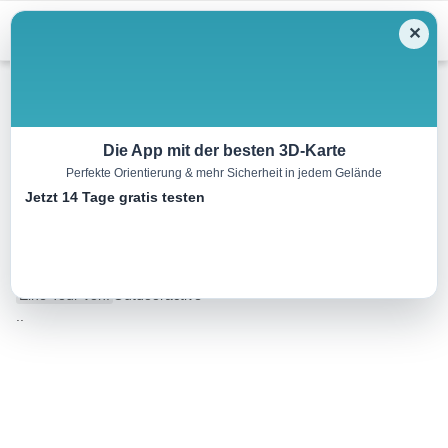
Menu
✕
Winterwandern
Die App mit der besten 3D-Karte
Perfekte Orientierung & mehr Sicherheit in jedem Gelände
Puchenstuben – Mäuerlberg –
Jetzt 14 Tage gratis testen
Winterbach
4.7 km
01:30 h
124 m
270 m
Eine Tour von:
Outdooractive
..