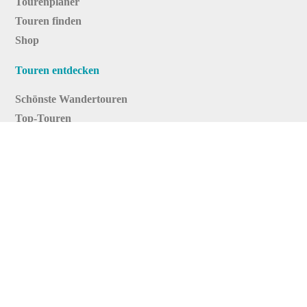
Tourenplaner
Touren finden
Shop
Touren entdecken
Schönste Wandertouren
Top-Touren
Top-Regionen
Skitouren
Infos & Service
News
FAQs
Über uns
RealityMaps