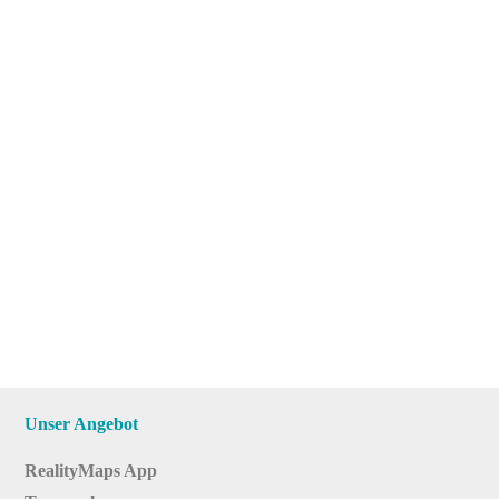
Unser Angebot
RealityMaps App