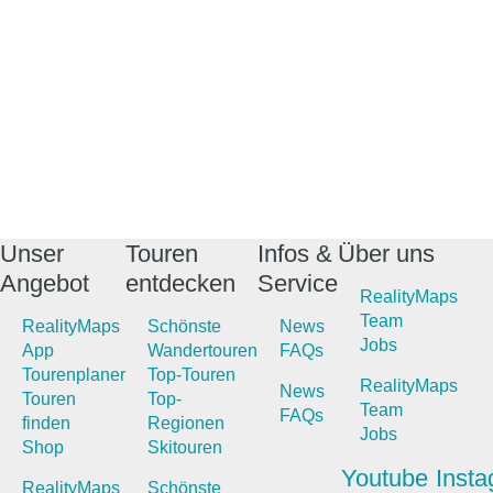
Unser
Touren
Infos &
Über uns
Angebot
entdecken
Service
RealityMaps
Team
RealityMaps
Schönste
News
Jobs
App
Wandertouren
FAQs
Tourenplaner
Top-Touren
RealityMaps
News
Touren
Top-
Team
FAQs
finden
Regionen
Jobs
Shop
Skitouren
Youtube
Inst
RealityMaps
Schönste