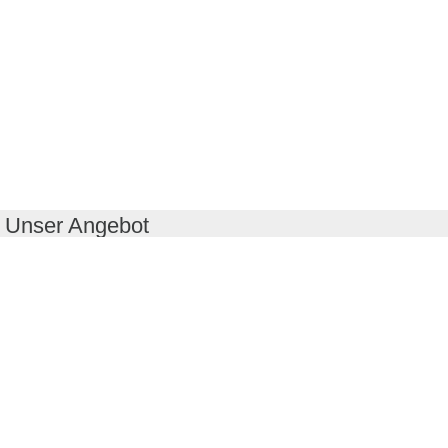
Unser Angebot
RealityMaps App
Tourenplaner
Touren finden
Shop
Touren entdecken
Schönste Wandertouren