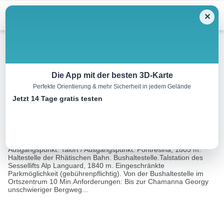
Menu
✕
Wandern
Die App mit der besten 3D-Karte
Perfekte Orientierung & mehr Sicherheit in jedem Gelände
Piz Languard, 3262 m
Jetzt 14 Tage gratis testen
10.3 km
04:45 h
951 m
951 m
Eine Tour
Rother Wanderführer Oberengadin (Rudolf Weiss,
von:
Siegrun Weiss, Christian Weiss)
Ausgangspunkt: Talort / Ausgangspunkt: Pontresina, 1805 m.
Haltestelle der Rhätischen Bahn. Bushaltestelle.Talstation des
Sessellifts Alp Languard, 1840 m. Eingeschränkte
Parkmöglichkeit (gebührenpflichtig). Von der Bushaltestelle im
Ortszentrum 10 Min.Anforderungen: Bis zur Chamanna Georgy
unschwieriger Bergweg...