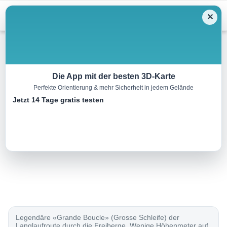
Menu
✕
Langlauf
Die App mit der besten 3D-Karte
Perfekte Orientierung & mehr Sicherheit in jedem Gelände
Piste La Grande Boucle
Jetzt 14 Tage gratis testen
47.0 km
00:00 h
720 m
720 m
Eine Tour von:
SchweizMobil
..
Legendäre «Grande Boucle» (Grosse Schleife) der
Langlaufroute durch die Freiberge. Wenige Höhenmeter auf