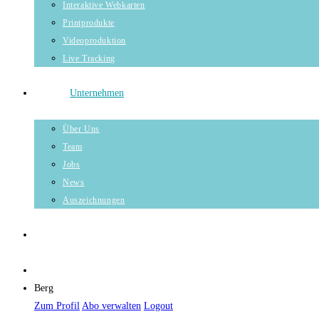
Interaktive Webkarten
Printprodukte
Videoproduktion
Live Tracking
Unternehmen
Über Uns
Team
Jobs
News
Auszeichnungen
Berg
Zum Profil
Abo verwalten
Logout