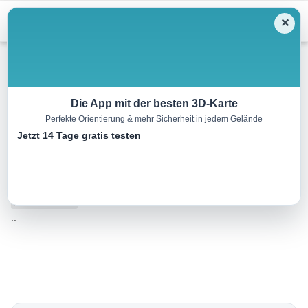
Menu
✕
Wandern
Die App mit der besten 3D-Karte
Perfekte Orientierung & mehr Sicherheit in jedem Gelände
Persenbeug 5 –
Jetzt 14 Tage gratis testen
Aussichtsplatzrunde
11.6 km
03:11 h
205 m
205 m
Eine Tour von:
Outdooractive
..