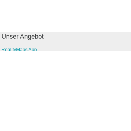
Unser Angebot
RealityMaps App
Tourenplaner
Touren finden
Shop
Touren entdecken
Schönste Wandertouren
Top-Touren
Top-Regionen
Skitouren