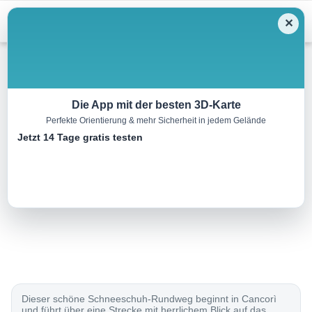
Menu
✕
Schneeschuh
Die App mit der besten 3D-Karte
Perfekte Orientierung & mehr Sicherheit in jedem Gelände
Percorso Nara-Cancorì
Jetzt 14 Tage gratis testen
6.0 km
02:25 h
240 m
240 m
Eine Tour von:
SchweizMobil
..
Dieser schöne Schneeschuh-Rundweg beginnt in Cancorì
und führt über eine Strecke mit herrlichem Blick auf das