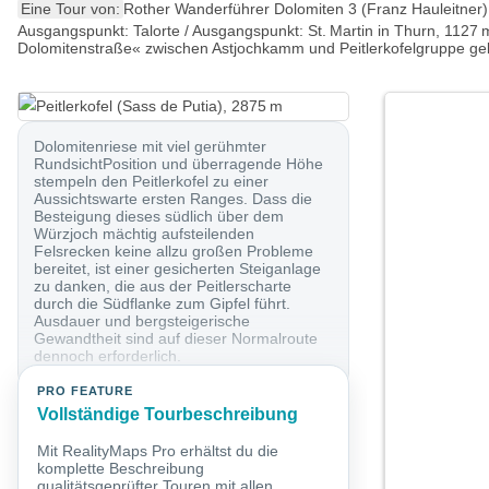
Eine Tour von:
Rother Wanderführer Dolomiten 3 (Franz Hauleitner)
Ausgangspunkt: Talorte / Ausgangspunkt: St. Martin in Thurn, 1127 m
Dolomitenstraße« zwischen Astjochkamm und Peitlerkofelgruppe gele
Dolomitenriese mit viel gerühmter
RundsichtPosition und überragende Höhe
stempeln den Peitlerkofel zu einer
Aussichtswarte ersten Ranges. Dass die
Besteigung dieses südlich über dem
Würzjoch mächtig aufsteilenden
Felsrecken keine allzu großen Probleme
bereitet, ist einer gesicherten Steiganlage
zu danken, die aus der Peitlerscharte
durch die Südflanke zum Gipfel führt.
Ausdauer und bergsteigerische
Gewandtheit sind auf dieser Normalroute
dennoch erforderlich.
PRO FEATURE
Vollständige Tourbeschreibung
Mit RealityMaps Pro erhältst du die
komplette Beschreibung
qualitätsgeprüfter Touren mit allen