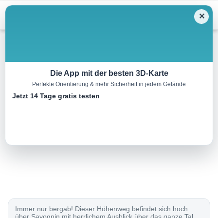
Menu
✕
Winterwandern
Die App mit der besten 3D-Karte
Perfekte Orientierung & mehr Sicherheit in jedem Gelände
Panoramaweg Somtgant
Jetzt 14 Tage gratis testen
8.0 km
02:25 h
60 m
580 m
Eine Tour von:
SchweizMobil
..
Immer nur bergab! Dieser Höhenweg befindet sich hoch
über Savognin mit herrlichem Ausblick über das ganze Tal