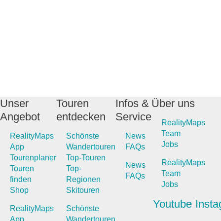
Unser
Touren
Infos &
Über uns
Angebot
entdecken
Service
RealityMaps
Team
RealityMaps
Schönste
News
Jobs
App
Wandertouren
FAQs
Tourenplaner
Top-Touren
RealityMaps
News
Touren
Top-
Team
FAQs
finden
Regionen
Jobs
Shop
Skitouren
Youtube
Inst
RealityMaps
Schönste
App
Wandertouren