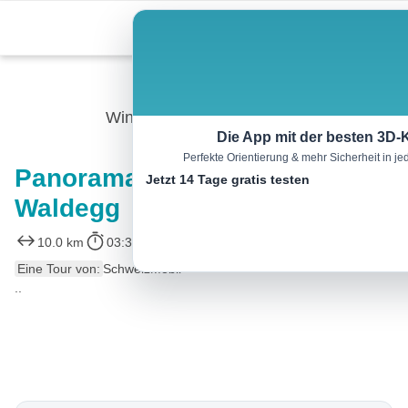
Skip
Menu
to
content
Winterwandern
Die App mit der besten 3D-
Perfekte Orientierung & mehr Sicherheit in 
Panoramaweg Niederhorn–
Jetzt 14 Tage gratis testen
Waldegg
10.0 km
03:30 h
130 m
880 m
Eine Tour von:
SchweizMobil
..