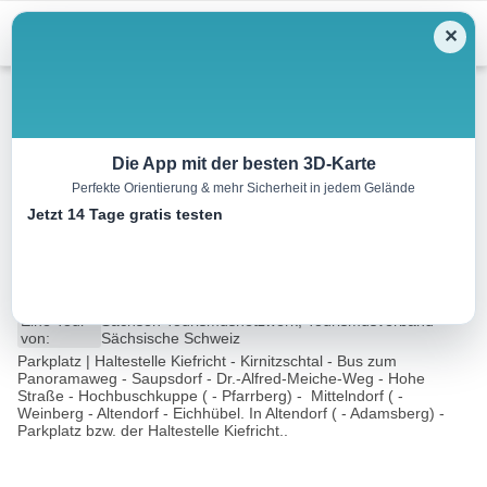
Menu
✕
Wandern
Die App mit der besten 3D-Karte
Perfekte Orientierung & mehr Sicherheit in jedem Gelände
Panoramawanderweg: von
Jetzt 14 Tage gratis testen
Saupsdorf nach Altendorf
19.2 km
04:49 h
665 m
450 m
Eine Tour
Sachsen Tourismusnetzwerk, Tourismusverband
von:
Sächsische Schweiz
Parkplatz | Haltestelle Kiefricht - Kirnitzschtal - Bus zum
Panoramaweg - Saupsdorf - Dr.-Alfred-Meiche-Weg - Hohe
Straße - Hochbuschkuppe ( - Pfarrberg) - Mittelndorf ( -
Weinberg - Altendorf - Eichhübel. In Altendorf ( - Adamsberg) -
Parkplatz bzw. der Haltestelle Kiefricht..