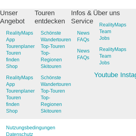
Unser
Touren
Infos &
Über uns
Angebot
entdecken
Service
RealityMaps
Team
RealityMaps
Schönste
News
Jobs
App
Wandertouren
FAQs
Tourenplaner
Top-Touren
RealityMaps
News
Touren
Top-
Team
FAQs
finden
Regionen
Jobs
Shop
Skitouren
Youtube
Inst
RealityMaps
Schönste
App
Wandertouren
Tourenplaner
Top-Touren
Touren
Top-
finden
Regionen
Shop
Skitouren
Nutzungsbedingungen
Datenschutz