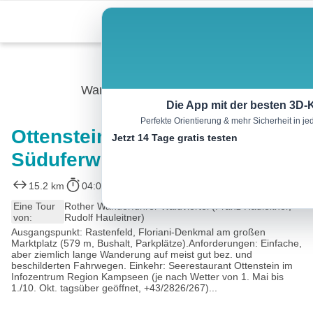
Skip
Menu
to
content
Wandern
Die App mit der besten 3D-
Perfekte Orientierung & mehr Sicherheit in 
Ottensteiner Stausee:
Jetzt 14 Tage gratis testen
Süduferweg
15.2 km
04:00 h
282 m
282 m
Eine Tour
Rother Wanderführer Waldviertel (Franz Hauleitner,
von:
Rudolf Hauleitner)
Ausgangspunkt: Rastenfeld, Floriani-Denkmal am großen
Marktplatz (579 m, Bushalt, Parkplätze).Anforderungen: Einfache,
aber ziemlich lange Wanderung auf meist gut bez. und
beschilderten Fahrwegen. Einkehr: Seerestaurant Ottenstein im
Infozentrum Region Kampseen (je nach Wetter von 1. Mai bis
1./10. Okt. tagsüber geöffnet, +43/2826/267)...