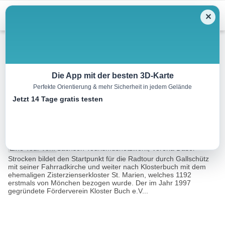
Menu
✕
Radtour
Die App mit der besten 3D-Karte
Perfekte Orientierung & mehr Sicherheit in jedem Gelände
Obstland-Route – Teilroute III –
Jetzt 14 Tage gratis testen
Spirituelles rund ums Obst
30.9 km
02:30 h
199 m
199 m
Eine Tour von:
Sachsen Tourismusnetzwerk, Verena Daser
Strocken bildet den Startpunkt für die Radtour durch Gallschütz
mit seiner Fahrradkirche und weiter nach Klosterbuch mit dem
ehemaligen Zisterzienserkloster St. Marien, welches 1192
erstmals von Mönchen bezogen wurde. Der im Jahr 1997
gegründete Förderverein Kloster Buch e.V...