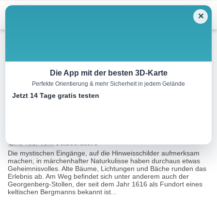
Menu
✕
Wandern
Die App mit der besten 3D-Karte
Perfekte Orientierung & mehr Sicherheit in jedem Gelände
Oberer
Jetzt 14 Tage gratis testen
Knappenrundwanderweg
5.5 km
02:00 h
207 m
207 m
Eine Tour von:
Outdooractive
Die mystischen Eingänge, auf die Hinweisschilder aufmerksam
machen, in märchenhafter Naturkulisse haben durchaus etwas
Geheimnisvolles. Alte Bäume, Lichtungen und Bäche runden das
Erlebnis ab. Am Weg befindet sich unter anderem auch der
Georgenberg-Stollen, der seit dem Jahr 1616 als Fundort eines
keltischen Bergmanns bekannt ist...