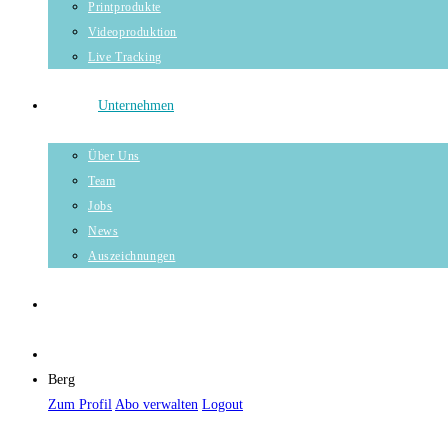
Printprodukte
Videoproduktion
Live Tracking
Unternehmen
Über Uns
Team
Jobs
News
Auszeichnungen
Berg
Zum Profil
Abo verwalten
Logout