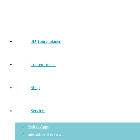
Skip
to
content
3D Tourenplaner
Touren finden
Shop
Services
Mobile Apps
Interaktive Webkarten