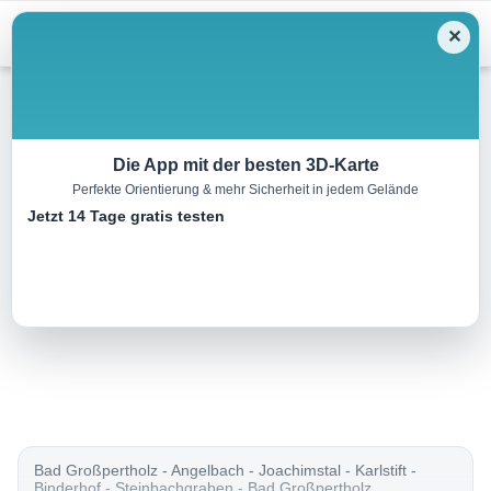
Menu
✕
Mountainbike
Die App mit der besten 3D-Karte
Perfekte Orientierung & mehr Sicherheit in jedem Gelände
Nordwald – Strecke
Jetzt 14 Tage gratis testen
31.2 km
03:15 h
628 m
628 m
Eine Tour von:
Outdooractive
..
Bad Großpertholz - Angelbach - Joachimstal - Karlstift -
Binderhof - Steinbachgraben - Bad Großpertholz