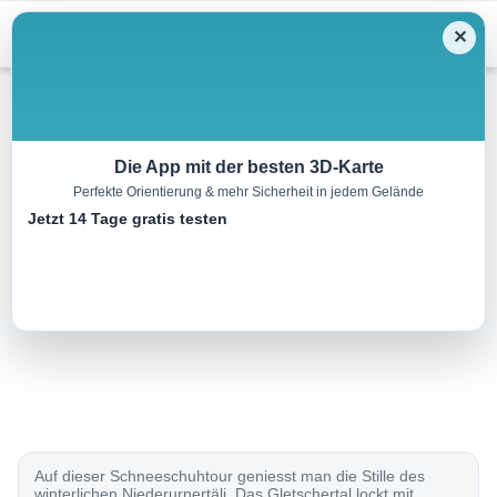
Menu
✕
Schneeschuh
Die App mit der besten 3D-Karte
Perfekte Orientierung & mehr Sicherheit in jedem Gelände
Niederurnertäli Trail
Jetzt 14 Tage gratis testen
6.0 km
03:10 h
380 m
380 m
Eine Tour von:
SchweizMobil
..
Auf dieser Schneeschuhtour geniesst man die Stille des
winterlichen Niederurnertäli. Das Gletschertal lockt mit